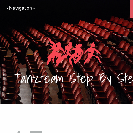
Tanzteam
Step By St