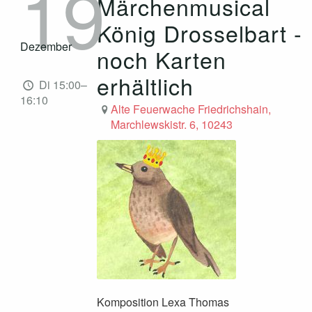
19
Märchenmusical
König Drosselbart -
Dezember
noch Karten
erhältlich
Di 15:00–
16:10
Alte Feuerwache Friedrichshain,
Marchlewskistr. 6, 10243
Komposition Lexa Thomas