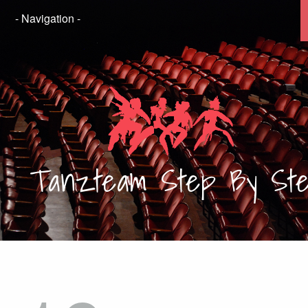
Tanzteam
Step By St