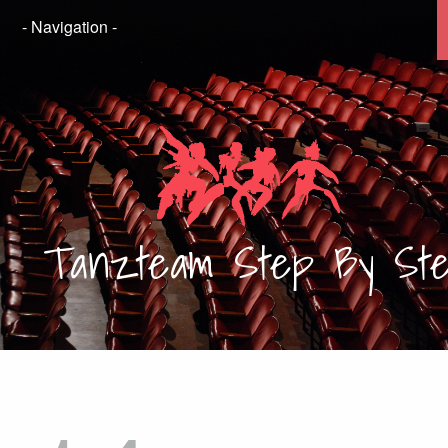
Tanzteam
Step By St