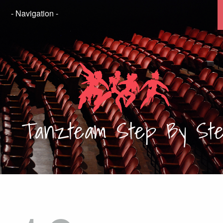
Tanzteam
Step By St